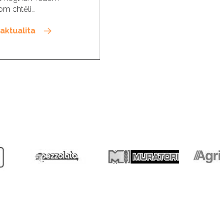
m chtěli…
aktualita