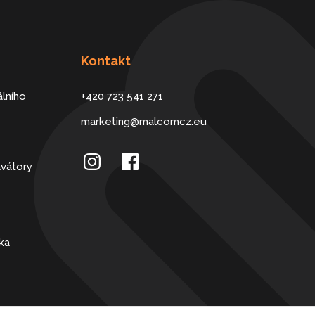
Kontakt
lního
+420 723 541 271
marketing@malcomcz.eu
avátory
ka