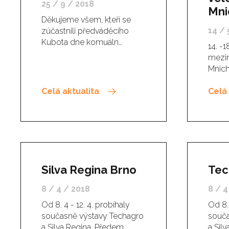
25 / 9 / 2018
Mni
Děkujeme všem, kteří se
14 / 
zúčastnili předváděcího
Kubota dne komuáln…
14. -1
mezin
Mnich
Celá aktualita
Celá 
Silva Regina Brno
Tec
8 / 4 / 2018
8 / 4
Od 8. 4 - 12. 4. probíhaly
Od 8. 
současně výstavy Techagro
souča
a Silva Regina. Předem
a Sil