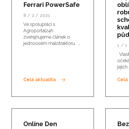
Ferrari PowerSafe
obl
rob
8 / 2 / 2021
sch
Ve spolupráci s
kval
Agroportal24h
půd
zveřejňujeme článek o
jednoosém malotraktoru …
1 / 1
Vlast
očeká
jejich
Celá aktualita
Celá 
Online Den
Bez