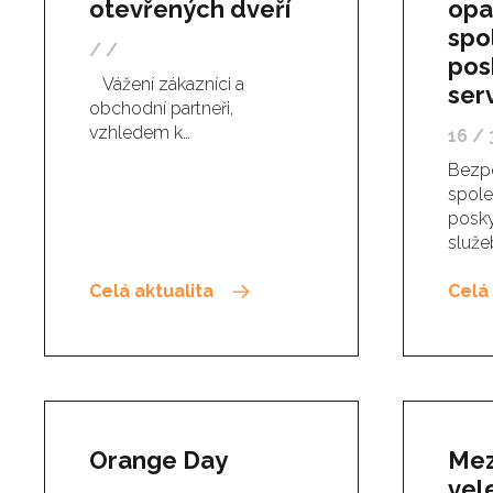
otevřených dveří
opa
spo
/ /
pos
Vážení zákazníci a
ser
obchodní partneři,
vzhledem k…
16 / 
Bezpe
spole
posky
služe
Celá aktualita
Celá 
Orange Day
Mez
vel