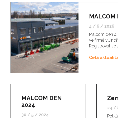
MALCOM 
4 / 6 / 2026
Malcom den 4. 
ve firmě v Jind
Registrovat se
Celá aktualit
MALCOM DEN
Zem
2024
24 / 
30 / 5 / 2024
Potká