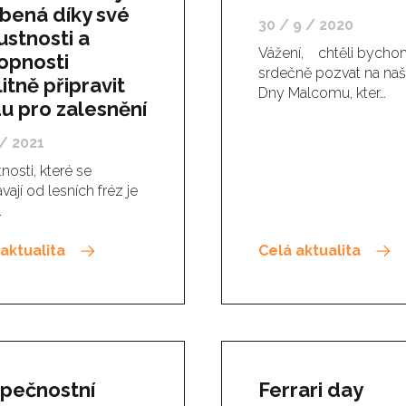
íbená díky své
30 / 9 / 2020
ustnosti a
Vážení, chtěli bycho
opnosti
srdečně pozvat na na
itně připravit
Dny Malcomu, kter…
u pro zalesnění
 / 2021
nosti, které se
vají od lesních fréz je
…
aktualita
Celá aktualita
pečnostní
Ferrari day