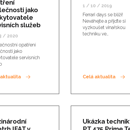
tření
1 / 10 / 2019
lečnosti jako
Ferrari days se blíží!
kytovatele
Neváhejte a přijďte si
visních služeb
vyzkoušet vinařskou
techniku ve…
3 / 2020
čnostní opatření
čnosti jako
tovatele servisních
b
aktualita
Celá aktualita
inárodní
Ukázka technik
etrh IFAT v
PT 475 Prime T