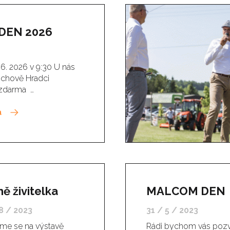
DEN 2026
6. 2026 v 9:30 U nás
řichově Hradci
 zdarma …
a
ě živitelka
MALCOM DEN
8 / 2023
31 / 5 / 2023
me se na výstavě
Rádi bychom vás pozv