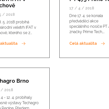
chově
17 / 4 / 2018
5 / 2018
Dne 17. 4. se konala
předváděcí akce
8. 5. 2018 probíhá
speciálního nosiče PT
árodní veletrh IFAT v
značky Prime Tech,…
ově, kterého se z…
aktualita
Celá aktualita
hagro Brno
 / 2018
4 - 12. 4. probíhaly
sně výstavy Techagro
va Regina. Předem