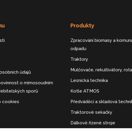
mu
Produkty
sti
Zpracování biomasy a komuná
odpadu
Traktory
Mulčovače, rekultivátory, rot
osobních údajů
Lesnická technika
 povinnost o mimosoudním
řebitelských sporů
Kotle ATMOS
o cookies
Předváděcí a skladová techni
Traktorové sekačky
Dálkově řízené stroje