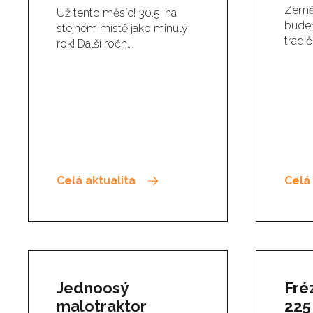
Země 
Už tento měsíc! 30.5. na
budem
stejném místě jako minulý
tradič
rok! Další ročn…
Celá aktualita
Celá 
Jednoosý
Fré
malotraktor
225