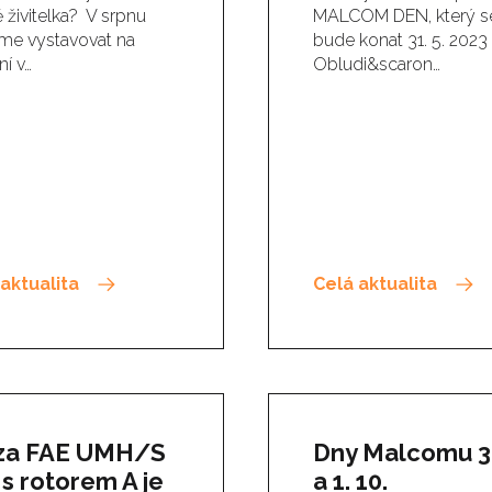
živitelka? V srpnu
MALCOM DEN, který s
e vystavovat na
bude konat 31. 5. 2023
ní v…
Obludi&scaron…
aktualita
Celá aktualita
za FAE UMH/S
Dny Malcomu 30
 s rotorem A je
a 1. 10.