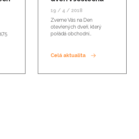
19 / 4 / 2018
Zveme Vás na Den
otevřených dveří, který
 475
pořádá obchodní…
Celá aktualita