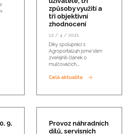
uživatelé, tři
e
způsoby využití a
 v
tři objektivní
zhodnocení
12 / 4 / 2021
Díky spolupráci s
Agroportal24h jsme Vám
zveřejnili článek o
mulčovačích,…
Celá aktualita
. 9.
Provoz náhradních
dílů, servisních