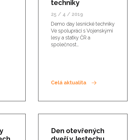
techniky
25 / 4 / 2019
Demo day lesnické techniky
Ve spolupráci s Vojenskými
lesy a statky ČR a
společnost…
Celá aktualita
y
Den otevřených
ech
dveří v Jestechu