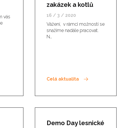
zakázek a kotlů
16 / 3 / 2020
m vás
še
Vážení, v rámci možností se
snažíme nadále pracovat.
N…
Celá aktualita
Demo Day lesnické