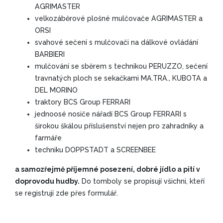
AGRIMASTER
velkozáběrové plošné mulčovače AGRIMASTER a
ORSI
svahové sečení s mulčovači na dálkové ovládání
BARBIERI
mulčování se sběrem s technikou PERUZZO, sečení
travnatých ploch se sekačkami MA.TRA., KUBOTA a
DEL MORINO
traktory BCS Group FERRARI
jednoosé nosiče nářadí BCS Group FERRARI s
širokou škálou příslušenství nejen pro zahradníky a
farmáře
techniku DOPPSTADT a SCREENBEE
a samozřejmě příjemné posezení, dobré jídlo a pití v
doprovodu hudby.
Do tomboly se propisují všichni, kteří
se registrují zde přes formulář.