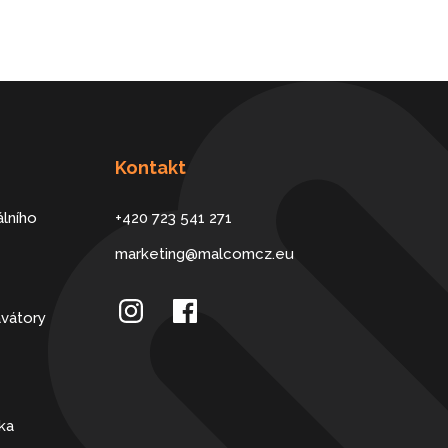
Kontakt
lního
+420 723 541 271
marketing@malcomcz.eu
avátory
ka