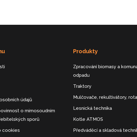
mu
Produkty
sti
Zpracování biomasy a komuná
odpadu
Traktory
Mulčovače, rekultivátory, rot
osobních údajů
Lesnická technika
 povinnost o mimosoudním
řebitelských sporů
Kotle ATMOS
o cookies
Předváděcí a skladová techni