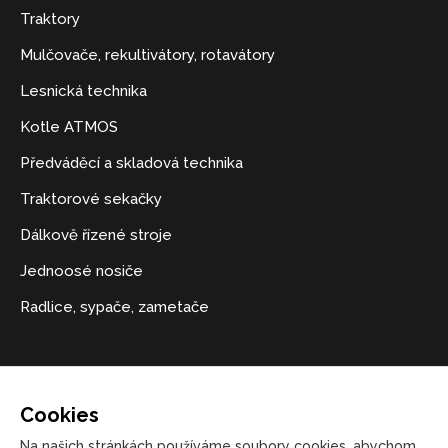
Traktory
Mulčovače, rekultivátory, rotavátory
Lesnická technika
Kotle ATMOS
Předváděcí a skladová technika
Traktorové sekačky
Dálkově řízené stroje
Jednoosé nosiče
Radlice, sypače, zametače
Kontakt
Cookies
+420 723 541 271
Na našich stránkách používáme soubory cookies, abychom