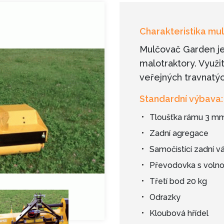
Charakteristika m
Mulčovač Garden je
malotraktory. Využi
veřejných travnatýc
Standardní výbava
Tloušťka rámu 3 m
Zadní agregace
Samočistící zadní 
Převodovka s voln
Třetí bod 20 kg
Odrazky
Kloubová hřídel