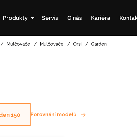
Produkty
Servis
O nás
Kariéra
Kontak
Mulčovače
Mulčovače
Orsi
Garden
den 150
Porovnání modelů