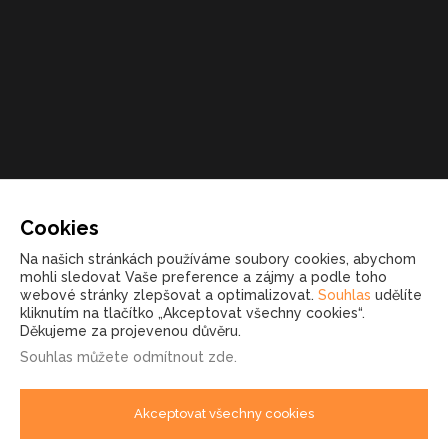
Kontakt
Cookies
+420 723 541 271
Na našich stránkách používáme soubory cookies, abychom
mohli sledovat Vaše preference a zájmy a podle toho
marketing@malcomcz.eu
webové stránky zlepšovat a optimalizovat.
Souhlas
udělíte
kliknutím na tlačítko „Akceptovat všechny cookies“.
Děkujeme za projevenou důvěru.
Souhlas můžete
odmítnout zde
.
Akceptovat všechny cookies
© 2026