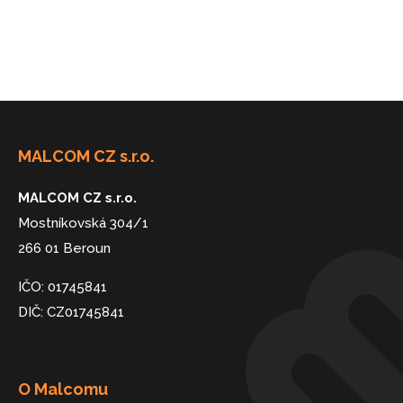
MALCOM CZ s.r.o.
MALCOM CZ s.r.o.
Mostníkovská 304/1
266 01 Beroun
IČO: 01745841
DIČ: CZ01745841
O Malcomu