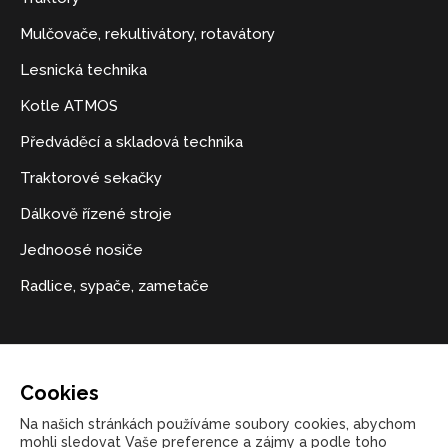
Mulčovače, rekultivátory, rotavátory
Lesnická technika
Kotle ATMOS
Předváděcí a skladová technika
Traktorové sekačky
Dálkově řízené stroje
Jednoosé nosiče
Radlice, sypače, zametače
Kontakt
Cookies
+420 723 541 271
Na našich stránkách používáme soubory cookies, abychom
mohli sledovat Vaše preference a zájmy a podle toho
marketing@malcomcz.eu