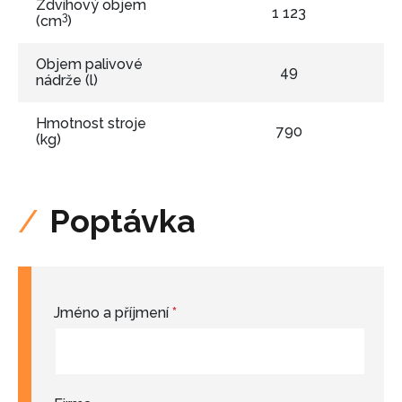
Zdvihový objem
1 123
3
(cm
)
Objem palivové
49
nádrže (l)
Hmotnost stroje
790
(kg)
Poptávka
Jméno a příjmení
*