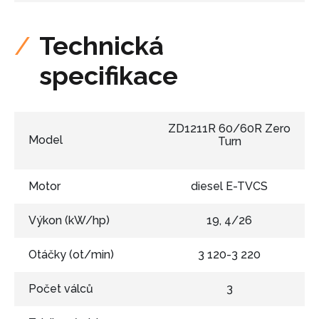
Technická
specifikace
ZD1211R 60/60R Zero
Model
Turn
Motor
diesel E-TVCS
Výkon (kW/hp)
19, 4/26
Otáčky (ot/min)
3 120-3 220
Počet válců
3