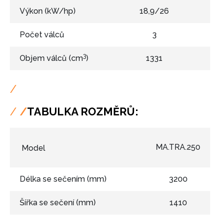
Výkon (kW/hp)
18,9/26
Počet válců
3
3
Objem válců (cm
)
1331
/
TABULKA ROZMĚRŮ:
MA.TRA.250
Model
Délka se sečením (mm)
3200
Šířka se sečení (mm)
1410