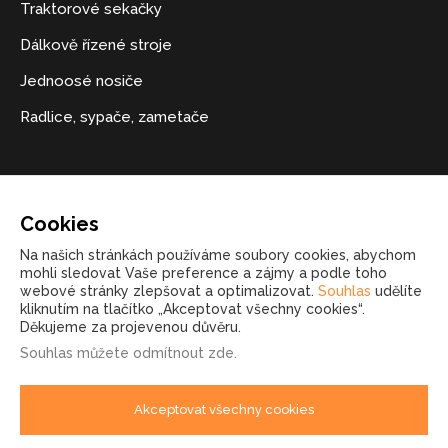
Traktorové sekačky
Dálkově řízené stroje
Jednoosé nosiče
Radlice, sypače, zametače
Kontakt
Cookies
+420 723 541 271
Na našich stránkách používáme soubory cookies, abychom
mohli sledovat Vaše preference a zájmy a podle toho
marketing@malcomcz.eu
webové stránky zlepšovat a optimalizovat.
Souhlas
udělíte
kliknutím na tlačítko „Akceptovat všechny cookies“.
Děkujeme za projevenou důvěru.
Souhlas můžete
odmítnout zde
.
Akceptovat všechny cookies
© 2026