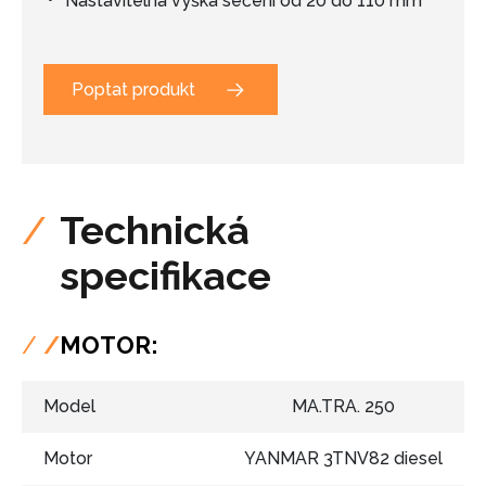
Nastavitelná výška sečení od 20 do 110 mm
Poptat produkt
Technická
specifikace
/
MOTOR:
Model
MA.TRA. 250
Motor
YANMAR 3TNV82 diesel